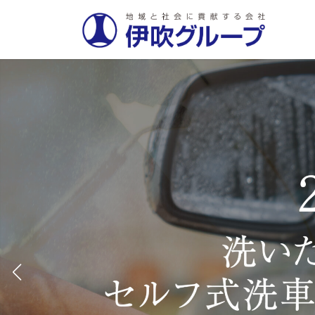
コ
ナ
ン
ビ
テ
ゲ
ン
ー
ツ
シ
へ
ョ
ス
ン
キ
に
ッ
移
プ
動